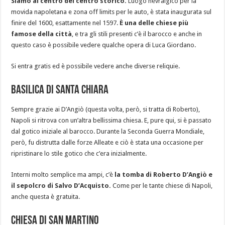
Siamo al centro del centro storico.
Luogo nevralgico per la
movida napoletana e zona off limits per le auto, è stata inaugurata sul
finire del 1600, esattamente nel 1597.
È una delle chiese più
famose della città
, e tra gli stili presenti c’è il barocco e anche in
questo caso è possibile vedere qualche opera di Luca Giordano.
Si entra gratis ed è possibile vedere anche diverse reliquie.
Basilica di Santa Chiara
Sempre grazie ai D’Angiò (questa volta, però, si tratta di Roberto),
Napoli si ritrova con un’altra bellissima chiesa. E, pure qui, si è passato
dal gotico iniziale al barocco. Durante la Seconda Guerra Mondiale,
però, fu distrutta dalle forze Alleate e ciò è stata una occasione per
ripristinare lo stile gotico che c’era inizialmente.
Interni molto semplice ma ampi, c’è
la tomba di Roberto D’Angiò e
il sepolcro di Salvo D’Acquisto.
Come per le tante chiese di Napoli,
anche questa è gratuita.
Chiesa di San Martino