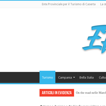
Ente Provinciale per il Turismo di Caserta
La s
Turismo
Campania
Bella Italia
Cultu
Articoli in Evidenza
On the road nelle Marche