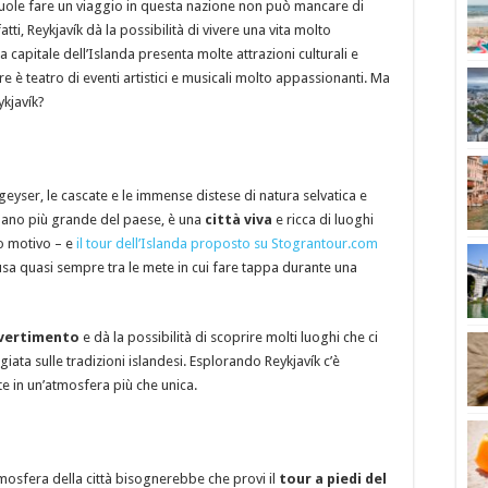
vuole fare un viaggio in questa nazione non può mancare di
fatti, Reykjavík dà la possibilità di vivere una vita molto
a capitale dell’Islanda presenta molte attrazioni culturali e
re è teatro di eventi artistici e musicali molto appassionanti. Ma
kjavík?
geyser, le cascate e le immense distese di natura selvatica e
rbano più grande del paese, è una
città viva
e ricca di luoghi
to motivo – e
il tour dell’Islanda proposto su Stograntour.com
usa quasi sempre tra le mete in cui fare tappa durante una
ivertimento
e dà la possibilità di scoprire molti luoghi che ci
iata sulle tradizioni islandesi. Esplorando Reykjavík c’è
e in un’atmosfera più che unica.
tmosfera della città bisognerebbe che provi il
tour a piedi del