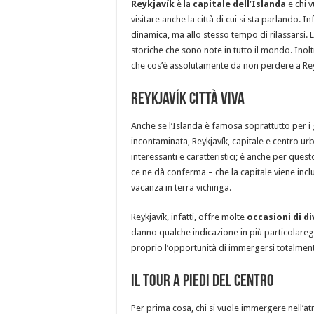
Reykjavík
è la
capitale dell’Islanda
e chi 
visitare anche la città di cui si sta parlando. In
dinamica, ma allo stesso tempo di rilassarsi. L
storiche che sono note in tutto il mondo. Inolt
che cos’è assolutamente da non perdere a Rey
Reykjavík città viva
Anche se l’Islanda è famosa soprattutto per i 
incontaminata, Reykjavík, capitale e centro u
interessanti e caratteristici; è anche per ques
ce ne dà conferma – che la capitale viene incl
vacanza in terra vichinga.
Reykjavík, infatti, offre molte
occasioni di d
danno qualche indicazione in più particolaregg
proprio l’opportunità di immergersi totalment
Il tour a piedi del centro
Per prima cosa, chi si vuole immergere nell’a