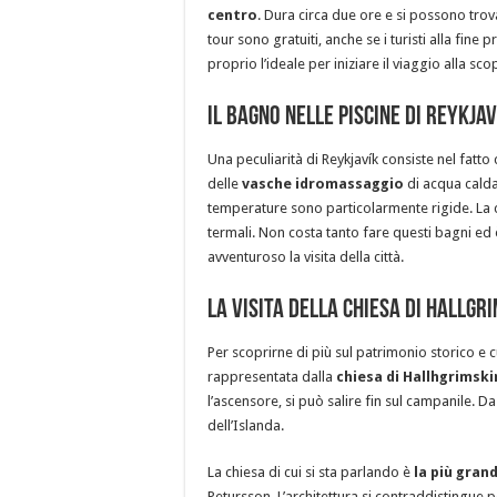
centro
. Dura circa due ore e si possono trova
tour sono gratuiti, anche se i turisti alla fine 
proprio l’ideale per iniziare il viaggio alla scop
Il bagno nelle piscine di Reykjav
Una peculiarità di Reykjavík consiste nel fatto 
delle
vasche idromassaggio
di acqua calda
temperature sono particolarmente rigide. La cit
termali. Non costa tanto fare questi bagni ed 
avventuroso la visita della città.
La visita della chiesa di Hallgr
Per scoprirne di più sul patrimonio storico e cu
rappresentata dalla
chiesa di Hallhgrimski
l’ascensore, si può salire fin sul campanile. D
dell’Islanda.
La chiesa di cui si sta parlando è
la più gran
Petursson. L’architettura si contraddistingue p