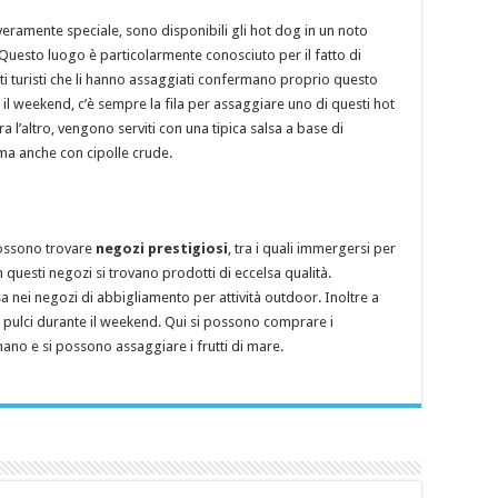
veramente speciale, sono disponibili gli hot dog in un noto
. Questo luogo è particolarmente conosciuto per il fatto di
ti turisti che li hanno assaggiati confermano proprio questo
il weekend, c’è sempre la fila per assaggiare uno di questi hot
a l’altro, vengono serviti con una tipica salsa a base di
 ma anche con cipolle crude.
 possono trovare
negozi prestigiosi
, tra i quali immergersi per
 questi negozi si trovano prodotti di eccelsa qualità.
a nei negozi di abbigliamento per attività outdoor. Inoltre a
le pulci durante il weekend. Qui si possono comprare i
ano e si possono assaggiare i frutti di mare.