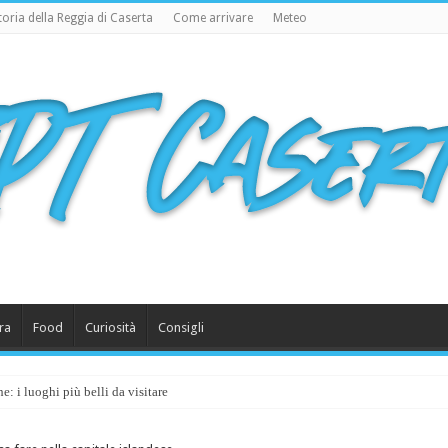
toria della Reggia di Caserta
Come arrivare
Meteo
ra
Food
Curiosità
Consigli
: i luoghi più belli da visitare