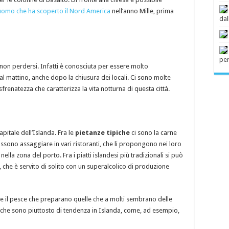
’uomo che ha scoperto il Nord America
nell’anno Mille, prima
dal
pe
non perdersi. Infatti è conosciuta per essere molto
al mattino, anche dopo la chiusura dei locali. Ci sono molte
sfrenatezza che caratterizza la vita notturna di questa città.
pitale dell’Islanda. Fra le
pietanze tipiche
ci sono la carne
possono assaggiare in vari ristoranti, che li propongono nei loro
lla zona del porto. Fra i piatti islandesi più tradizionali si può
 che è servito di solito con un superalcolico di produzione
vire il pesce che preparano quelle che a molti sembrano delle
 che sono piuttosto di tendenza in Islanda, come, ad esempio,