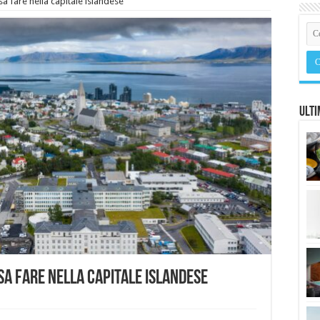
sa fare nella capitale islandese
Ulti
osa fare nella capitale islandese