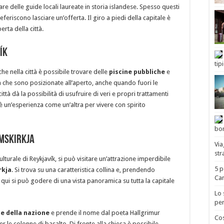
re delle guide locali laureate in storia islandese. Spesso questi
preferiscono lasciare un’offerta. Il giro a piedi della capitale è
erta della città.
ík
tip
che nella città è possibile trovare delle
piscine pubbliche
e
 che sono posizionate all’aperto, anche quando fuori le
tà dà la possibilità di usufruire di veri e propri trattamenti
è un’esperienza come un’altra per vivere con spirito
bor
imskirkja
Via
str
lturale di Reykjavík, si può visitare un’attrazione imperdibile
5 p
rkja
. Si trova su una caratteristica collina e, prendendo
Ca
a qui si può godere di una vista panoramica su tutta la capitale
Lo 
pe
de della nazione
e prende il nome dal poeta Hallgrimur
Cos
er le colonne di basalto. Di fronte alla chiesa è possibile