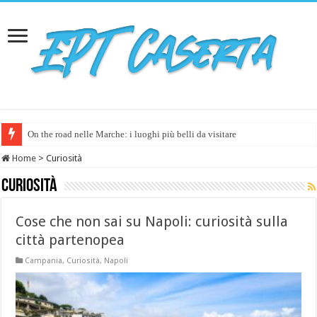
On the road nelle Marche: i luoghi più belli da visitare
Home
>
Curiosità
Curiosità
Cose che non sai su Napoli: curiosità sulla
città partenopea
Campania
,
Curiosità
,
Napoli